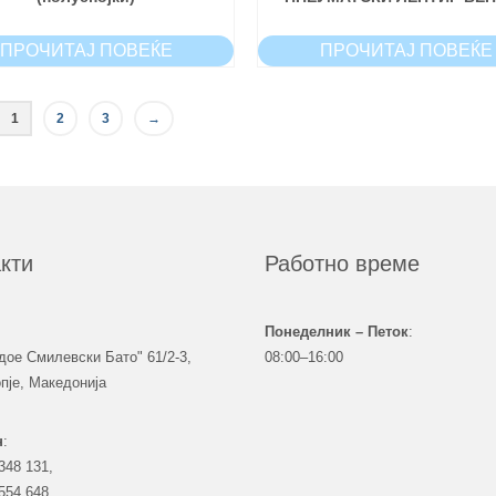
ПРОЧИТАЈ ПОВЕЌЕ
ПРОЧИТАЈ ПОВЕЌЕ
1
2
3
→
кти
Работно време
Понеделник – Петок
:
дое Смилевски Бато" 61/2-3,
08:00–16:00
пје, Македонија
н
:
348 131,
554 648