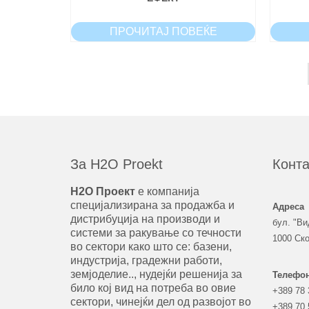
ПРОЧИТАЈ ПОВЕЌЕ
За H2O Proekt
Конта
Н2О Проект
е компанија
специјализирана за продажба и
Адреса
дистрибуција на производи и
бул. "Ви
системи за ракување со течности
1000 Ско
во сектори како што се: базени,
индустрија, градежни работи,
земјоделие.., нудејќи решенија за
Телефо
било кој вид на потреба во овие
+389 78 
сектори, чинејќи дел од развојот во
+389 70 