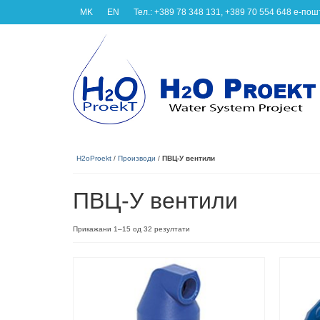
MK
EN
Тел.: +389 78 348 131, +389 70 554 648 e-по
H2oProekt
/
Производи
/
ПВЦ-У вентили
ПВЦ-У вентили
Прикажани 1–15 од 32 резултати