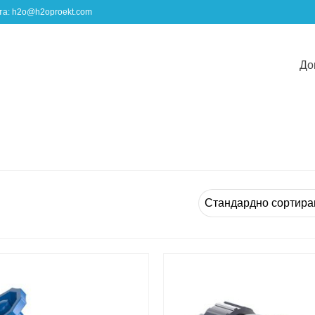
шта: h2o@h2oproekt.com
До