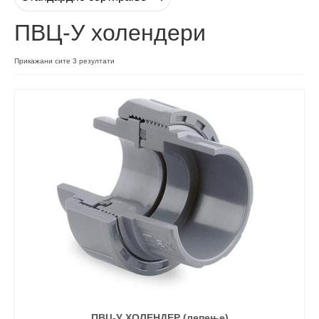
ПВЦ-У холендери
Контакт
Прикажани сите 3 резултати
ПВЦ-У ХОЛЕНДЕР (лепење)