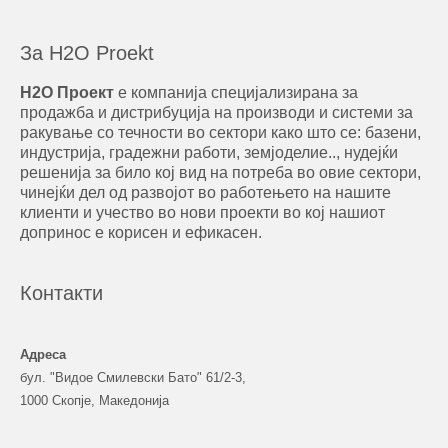
За H2O Proekt
Н2О Проект
е компанија специјализирана за
продажба и дистрибуција на производи и системи за
ракување со течности во сектори како што се: базени,
индустрија, градежни работи, земјоделие.., нудејќи
решенија за било кој вид на потреба во овие сектори,
чинејќи дел од развојот во работењето на нашите
клиенти и учество во нови проекти во кој нашиот
допринос е корисен и ефикасен.
Контакти
Адреса
бул. "Видое Смилевски Бато" 61/2-3,
1000 Скопје, Македонија