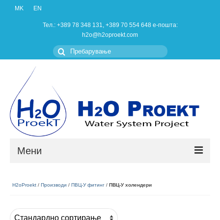
MK
EN
Тел.: +389 78 348 131, +389 70 554 648 e-пошта:
h2o@h2oproekt.com
Пребарувањето
за:
Мени
Дома
H2oProekt
/
Производи
/
ПВЦ-У фитинг
/
ПВЦ-У холендери
Производи
За нас