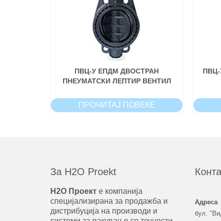
ПВЦ-У ЕПДМ ДВОСТРАН
ПВЦ-
ПНЕУМАТСКИ ЛЕПТИР ВЕНТИЛ
ПРОЧИТАЈ ПОВЕЌЕ
За H2O Proekt
Конта
Н2О Проект
е компанија
специјализирана за продажба и
Адреса
дистрибуција на производи и
бул. "Ви
системи за ракување со течности