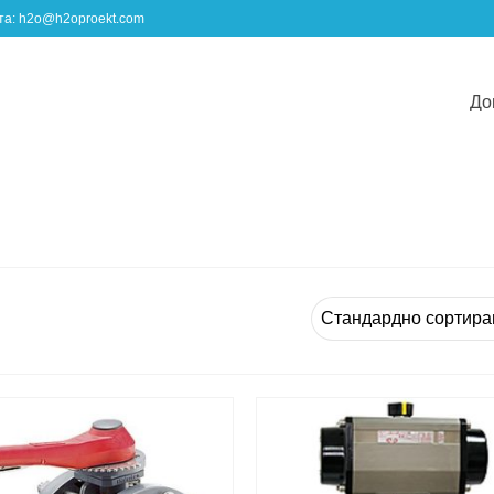
шта: h2o@h2oproekt.com
До