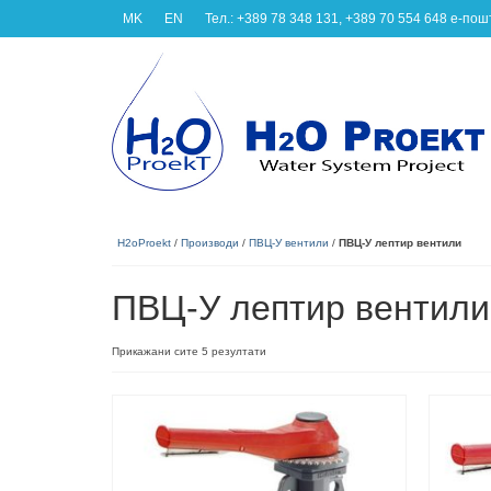
MK
EN
Тел.: +389 78 348 131, +389 70 554 648 e-по
H2oProekt
/
Производи
/
ПВЦ-У вентили
/
ПВЦ-У лептир вентили
ПВЦ-У лептир вентили
Прикажани сите 5 резултати